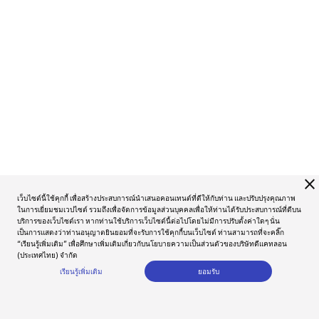
close
เว็บไซต์นี้ใช้คุกกี้ เพื่อสร้างประสบการณ์นำเสนอคอนเทนต์ที่ดีให้กับท่าน และปรับปรุงคุณภาพ
ในการเยี่ยมชมเวปไซต์ รวมถึงเพื่อจัดการข้อมูลส่วนบุคคลเพื่อให้ท่านได้รับประสบการณ์ที่ดีบน
บริการของเว็บไซต์เรา หากท่านใช้บริการเว็บไซต์นี้ต่อไปโดยไม่มีการปรับตั้งค่าใดๆ นั่น
เป็นการแสดงว่าท่านอนุญาตยินยอมที่จะรับการใช้คุกกี้บนเว็บไซต์ ท่านสามารถที่จะคลิ๊ก
“เรียนรู้เพิ่มเติม” เพื่อศึกษาเพิ่มเติมเกี่ยวกับนโยบายความเป็นส่วนตัวของบริษัทดีแคทลอน
(ประเทศไทย) จำกัด
เรียนรู้เพิ่มเติม
ยอมรับ