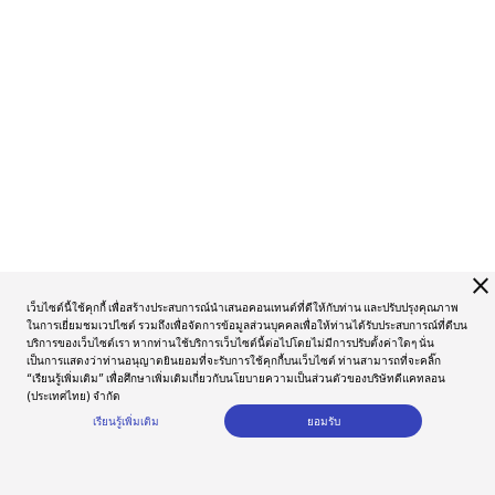
close
เว็บไซต์นี้ใช้คุกกี้ เพื่อสร้างประสบการณ์นำเสนอคอนเทนต์ที่ดีให้กับท่าน และปรับปรุงคุณภาพ
ในการเยี่ยมชมเวปไซต์ รวมถึงเพื่อจัดการข้อมูลส่วนบุคคลเพื่อให้ท่านได้รับประสบการณ์ที่ดีบน
บริการของเว็บไซต์เรา หากท่านใช้บริการเว็บไซต์นี้ต่อไปโดยไม่มีการปรับตั้งค่าใดๆ นั่น
เป็นการแสดงว่าท่านอนุญาตยินยอมที่จะรับการใช้คุกกี้บนเว็บไซต์ ท่านสามารถที่จะคลิ๊ก
“เรียนรู้เพิ่มเติม” เพื่อศึกษาเพิ่มเติมเกี่ยวกับนโยบายความเป็นส่วนตัวของบริษัทดีแคทลอน
(ประเทศไทย) จำกัด
เรียนรู้เพิ่มเติม
ยอมรับ