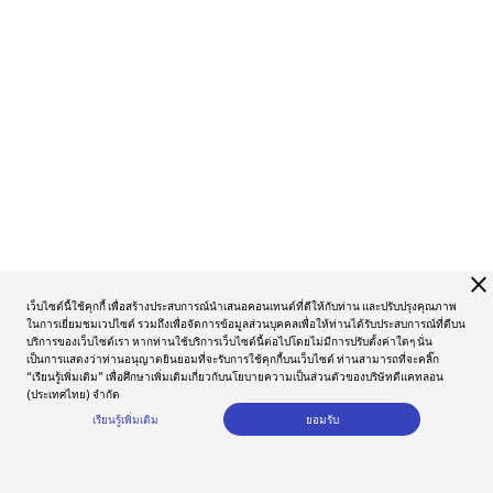
close
เว็บไซต์นี้ใช้คุกกี้ เพื่อสร้างประสบการณ์นำเสนอคอนเทนต์ที่ดีให้กับท่าน และปรับปรุงคุณภาพ
ในการเยี่ยมชมเวปไซต์ รวมถึงเพื่อจัดการข้อมูลส่วนบุคคลเพื่อให้ท่านได้รับประสบการณ์ที่ดีบน
บริการของเว็บไซต์เรา หากท่านใช้บริการเว็บไซต์นี้ต่อไปโดยไม่มีการปรับตั้งค่าใดๆ นั่น
เป็นการแสดงว่าท่านอนุญาตยินยอมที่จะรับการใช้คุกกี้บนเว็บไซต์ ท่านสามารถที่จะคลิ๊ก
“เรียนรู้เพิ่มเติม” เพื่อศึกษาเพิ่มเติมเกี่ยวกับนโยบายความเป็นส่วนตัวของบริษัทดีแคทลอน
(ประเทศไทย) จำกัด
เรียนรู้เพิ่มเติม
ยอมรับ