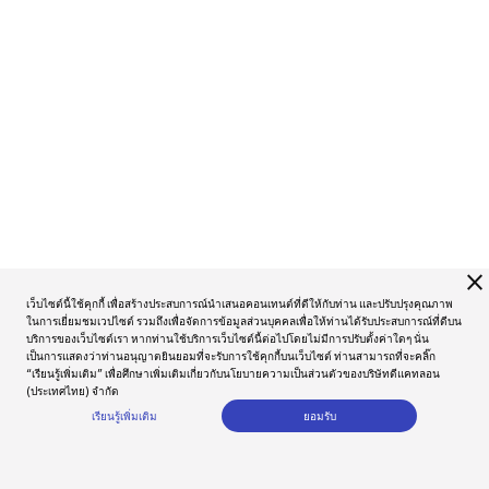
close
เว็บไซต์นี้ใช้คุกกี้ เพื่อสร้างประสบการณ์นำเสนอคอนเทนต์ที่ดีให้กับท่าน และปรับปรุงคุณภาพ
ในการเยี่ยมชมเวปไซต์ รวมถึงเพื่อจัดการข้อมูลส่วนบุคคลเพื่อให้ท่านได้รับประสบการณ์ที่ดีบน
บริการของเว็บไซต์เรา หากท่านใช้บริการเว็บไซต์นี้ต่อไปโดยไม่มีการปรับตั้งค่าใดๆ นั่น
เป็นการแสดงว่าท่านอนุญาตยินยอมที่จะรับการใช้คุกกี้บนเว็บไซต์ ท่านสามารถที่จะคลิ๊ก
“เรียนรู้เพิ่มเติม” เพื่อศึกษาเพิ่มเติมเกี่ยวกับนโยบายความเป็นส่วนตัวของบริษัทดีแคทลอน
(ประเทศไทย) จำกัด
เรียนรู้เพิ่มเติม
ยอมรับ