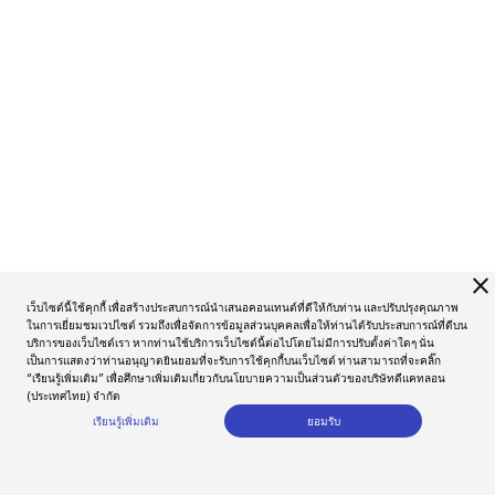
close
เว็บไซต์นี้ใช้คุกกี้ เพื่อสร้างประสบการณ์นำเสนอคอนเทนต์ที่ดีให้กับท่าน และปรับปรุงคุณภาพ
ในการเยี่ยมชมเวปไซต์ รวมถึงเพื่อจัดการข้อมูลส่วนบุคคลเพื่อให้ท่านได้รับประสบการณ์ที่ดีบน
บริการของเว็บไซต์เรา หากท่านใช้บริการเว็บไซต์นี้ต่อไปโดยไม่มีการปรับตั้งค่าใดๆ นั่น
เป็นการแสดงว่าท่านอนุญาตยินยอมที่จะรับการใช้คุกกี้บนเว็บไซต์ ท่านสามารถที่จะคลิ๊ก
“เรียนรู้เพิ่มเติม” เพื่อศึกษาเพิ่มเติมเกี่ยวกับนโยบายความเป็นส่วนตัวของบริษัทดีแคทลอน
(ประเทศไทย) จำกัด
เรียนรู้เพิ่มเติม
ยอมรับ