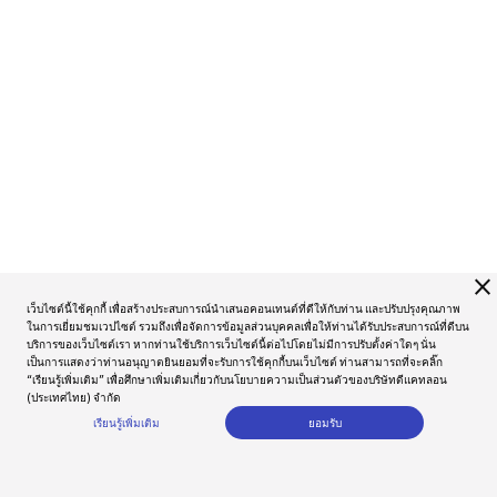
close
เว็บไซต์นี้ใช้คุกกี้ เพื่อสร้างประสบการณ์นำเสนอคอนเทนต์ที่ดีให้กับท่าน และปรับปรุงคุณภาพ
ในการเยี่ยมชมเวปไซต์ รวมถึงเพื่อจัดการข้อมูลส่วนบุคคลเพื่อให้ท่านได้รับประสบการณ์ที่ดีบน
บริการของเว็บไซต์เรา หากท่านใช้บริการเว็บไซต์นี้ต่อไปโดยไม่มีการปรับตั้งค่าใดๆ นั่น
เป็นการแสดงว่าท่านอนุญาตยินยอมที่จะรับการใช้คุกกี้บนเว็บไซต์ ท่านสามารถที่จะคลิ๊ก
“เรียนรู้เพิ่มเติม” เพื่อศึกษาเพิ่มเติมเกี่ยวกับนโยบายความเป็นส่วนตัวของบริษัทดีแคทลอน
(ประเทศไทย) จำกัด
เรียนรู้เพิ่มเติม
ยอมรับ