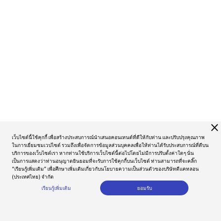
close
เว็บไซต์นี้ใช้คุกกี้ เพื่อสร้างประสบการณ์นำเสนอคอนเทนต์ที่ดีให้กับท่าน และปรับปรุงคุณภาพ
ในการเยี่ยมชมเวปไซต์ รวมถึงเพื่อจัดการข้อมูลส่วนบุคคลเพื่อให้ท่านได้รับประสบการณ์ที่ดีบน
บริการของเว็บไซต์เรา หากท่านใช้บริการเว็บไซต์นี้ต่อไปโดยไม่มีการปรับตั้งค่าใดๆ นั่น
เป็นการแสดงว่าท่านอนุญาตยินยอมที่จะรับการใช้คุกกี้บนเว็บไซต์ ท่านสามารถที่จะคลิ๊ก
“เรียนรู้เพิ่มเติม” เพื่อศึกษาเพิ่มเติมเกี่ยวกับนโยบายความเป็นส่วนตัวของบริษัทดีแคทลอน
(ประเทศไทย) จำกัด
เรียนรู้เพิ่มเติม
ยอมรับ