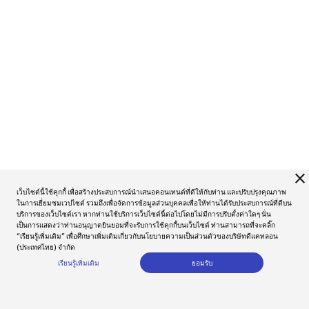
close
เว็บไซต์นี้ใช้คุกกี้ เพื่อสร้างประสบการณ์นำเสนอคอนเทนต์ที่ดีให้กับท่าน และปรับปรุงคุณภาพ
ในการเยี่ยมชมเวปไซต์ รวมถึงเพื่อจัดการข้อมูลส่วนบุคคลเพื่อให้ท่านได้รับประสบการณ์ที่ดีบน
บริการของเว็บไซต์เรา หากท่านใช้บริการเว็บไซต์นี้ต่อไปโดยไม่มีการปรับตั้งค่าใดๆ นั่น
เป็นการแสดงว่าท่านอนุญาตยินยอมที่จะรับการใช้คุกกี้บนเว็บไซต์ ท่านสามารถที่จะคลิ๊ก
“เรียนรู้เพิ่มเติม” เพื่อศึกษาเพิ่มเติมเกี่ยวกับนโยบายความเป็นส่วนตัวของบริษัทดีแคทลอน
(ประเทศไทย) จำกัด
เรียนรู้เพิ่มเติม
ยอมรับ