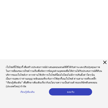
close
เว็บไซต์นี้ใช้คุกกี้ เพื่อสร้างประสบการณ์นำเสนอคอนเทนต์ที่ดีให้กับท่าน และปรับปรุงคุณภาพ
ในการเยี่ยมชมเวปไซต์ รวมถึงเพื่อจัดการข้อมูลส่วนบุคคลเพื่อให้ท่านได้รับประสบการณ์ที่ดีบน
บริการของเว็บไซต์เรา หากท่านใช้บริการเว็บไซต์นี้ต่อไปโดยไม่มีการปรับตั้งค่าใดๆ นั่น
เป็นการแสดงว่าท่านอนุญาตยินยอมที่จะรับการใช้คุกกี้บนเว็บไซต์ ท่านสามารถที่จะคลิ๊ก
“เรียนรู้เพิ่มเติม” เพื่อศึกษาเพิ่มเติมเกี่ยวกับนโยบายความเป็นส่วนตัวของบริษัทดีแคทลอน
(ประเทศไทย) จำกัด
เรียนรู้เพิ่มเติม
ยอมรับ