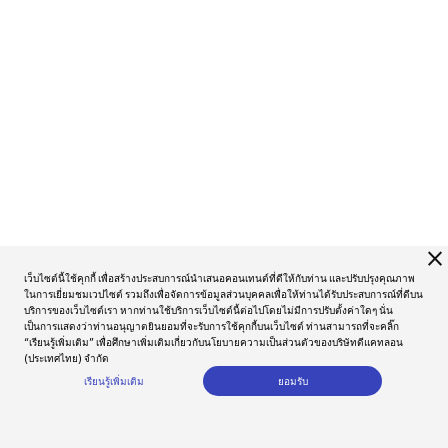
close
เว็บไซต์นี้ใช้คุกกี้ เพื่อสร้างประสบการณ์นำเสนอคอนเทนต์ที่ดีให้กับท่าน และปรับปรุงคุณภาพ
ในการเยี่ยมชมเวปไซต์ รวมถึงเพื่อจัดการข้อมูลส่วนบุคคลเพื่อให้ท่านได้รับประสบการณ์ที่ดีบน
บริการของเว็บไซต์เรา หากท่านใช้บริการเว็บไซต์นี้ต่อไปโดยไม่มีการปรับตั้งค่าใดๆ นั่น
เป็นการแสดงว่าท่านอนุญาตยินยอมที่จะรับการใช้คุกกี้บนเว็บไซต์ ท่านสามารถที่จะคลิ๊ก
“เรียนรู้เพิ่มเติม” เพื่อศึกษาเพิ่มเติมเกี่ยวกับนโยบายความเป็นส่วนตัวของบริษัทดีแคทลอน
(ประเทศไทย) จำกัด
เรียนรู้เพิ่มเติม
ยอมรับ