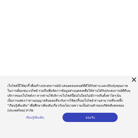
close
เว็บไซต์นี้ใช้คุกกี้ เพื่อสร้างประสบการณ์นำเสนอคอนเทนต์ที่ดีให้กับท่าน และปรับปรุงคุณภาพ
ในการเยี่ยมชมเวปไซต์ รวมถึงเพื่อจัดการข้อมูลส่วนบุคคลเพื่อให้ท่านได้รับประสบการณ์ที่ดีบน
บริการของเว็บไซต์เรา หากท่านใช้บริการเว็บไซต์นี้ต่อไปโดยไม่มีการปรับตั้งค่าใดๆ นั่น
เป็นการแสดงว่าท่านอนุญาตยินยอมที่จะรับการใช้คุกกี้บนเว็บไซต์ ท่านสามารถที่จะคลิ๊ก
“เรียนรู้เพิ่มเติม” เพื่อศึกษาเพิ่มเติมเกี่ยวกับนโยบายความเป็นส่วนตัวของบริษัทดีแคทลอน
(ประเทศไทย) จำกัด
เรียนรู้เพิ่มเติม
ยอมรับ