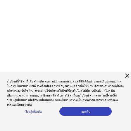
close
เว็บไซต์นี้ใช้คุกกี้ เพื่อสร้างประสบการณ์นำเสนอคอนเทนต์ที่ดีให้กับท่าน และปรับปรุงคุณภาพ
ในการเยี่ยมชมเวปไซต์ รวมถึงเพื่อจัดการข้อมูลส่วนบุคคลเพื่อให้ท่านได้รับประสบการณ์ที่ดีบน
บริการของเว็บไซต์เรา หากท่านใช้บริการเว็บไซต์นี้ต่อไปโดยไม่มีการปรับตั้งค่าใดๆ นั่น
เป็นการแสดงว่าท่านอนุญาตยินยอมที่จะรับการใช้คุกกี้บนเว็บไซต์ ท่านสามารถที่จะคลิ๊ก
“เรียนรู้เพิ่มเติม” เพื่อศึกษาเพิ่มเติมเกี่ยวกับนโยบายความเป็นส่วนตัวของบริษัทดีแคทลอน
(ประเทศไทย) จำกัด
เรียนรู้เพิ่มเติม
ยอมรับ