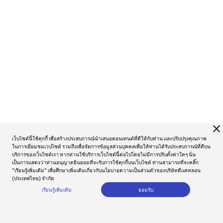
close
เว็บไซต์นี้ใช้คุกกี้ เพื่อสร้างประสบการณ์นำเสนอคอนเทนต์ที่ดีให้กับท่าน และปรับปรุงคุณภาพ
ในการเยี่ยมชมเวปไซต์ รวมถึงเพื่อจัดการข้อมูลส่วนบุคคลเพื่อให้ท่านได้รับประสบการณ์ที่ดีบน
บริการของเว็บไซต์เรา หากท่านใช้บริการเว็บไซต์นี้ต่อไปโดยไม่มีการปรับตั้งค่าใดๆ นั่น
เป็นการแสดงว่าท่านอนุญาตยินยอมที่จะรับการใช้คุกกี้บนเว็บไซต์ ท่านสามารถที่จะคลิ๊ก
“เรียนรู้เพิ่มเติม” เพื่อศึกษาเพิ่มเติมเกี่ยวกับนโยบายความเป็นส่วนตัวของบริษัทดีแคทลอน
(ประเทศไทย) จำกัด
เรียนรู้เพิ่มเติม
ยอมรับ