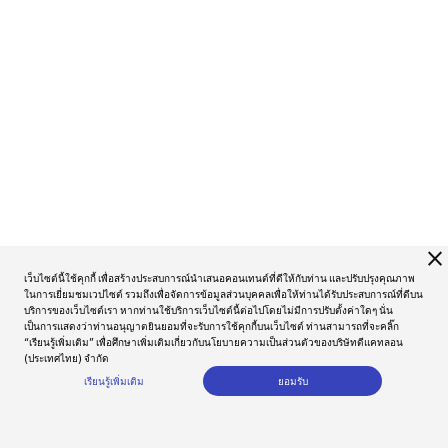
close
เว็บไซต์นี้ใช้คุกกี้ เพื่อสร้างประสบการณ์นำเสนอคอนเทนต์ที่ดีให้กับท่าน และปรับปรุงคุณภาพ
ในการเยี่ยมชมเวปไซต์ รวมถึงเพื่อจัดการข้อมูลส่วนบุคคลเพื่อให้ท่านได้รับประสบการณ์ที่ดีบน
บริการของเว็บไซต์เรา หากท่านใช้บริการเว็บไซต์นี้ต่อไปโดยไม่มีการปรับตั้งค่าใดๆ นั่น
เป็นการแสดงว่าท่านอนุญาตยินยอมที่จะรับการใช้คุกกี้บนเว็บไซต์ ท่านสามารถที่จะคลิ๊ก
“เรียนรู้เพิ่มเติม” เพื่อศึกษาเพิ่มเติมเกี่ยวกับนโยบายความเป็นส่วนตัวของบริษัทดีแคทลอน
(ประเทศไทย) จำกัด
เรียนรู้เพิ่มเติม
ยอมรับ