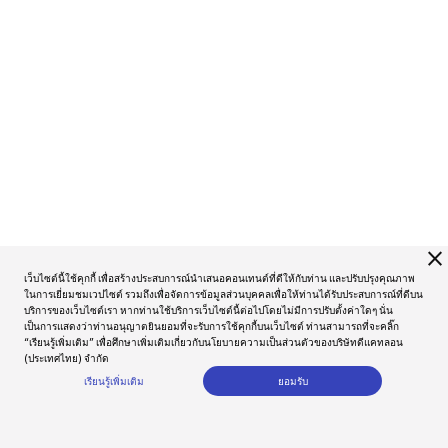
close
เว็บไซต์นี้ใช้คุกกี้ เพื่อสร้างประสบการณ์นำเสนอคอนเทนต์ที่ดีให้กับท่าน และปรับปรุงคุณภาพ
ในการเยี่ยมชมเวปไซต์ รวมถึงเพื่อจัดการข้อมูลส่วนบุคคลเพื่อให้ท่านได้รับประสบการณ์ที่ดีบน
บริการของเว็บไซต์เรา หากท่านใช้บริการเว็บไซต์นี้ต่อไปโดยไม่มีการปรับตั้งค่าใดๆ นั่น
เป็นการแสดงว่าท่านอนุญาตยินยอมที่จะรับการใช้คุกกี้บนเว็บไซต์ ท่านสามารถที่จะคลิ๊ก
“เรียนรู้เพิ่มเติม” เพื่อศึกษาเพิ่มเติมเกี่ยวกับนโยบายความเป็นส่วนตัวของบริษัทดีแคทลอน
(ประเทศไทย) จำกัด
เรียนรู้เพิ่มเติม
ยอมรับ