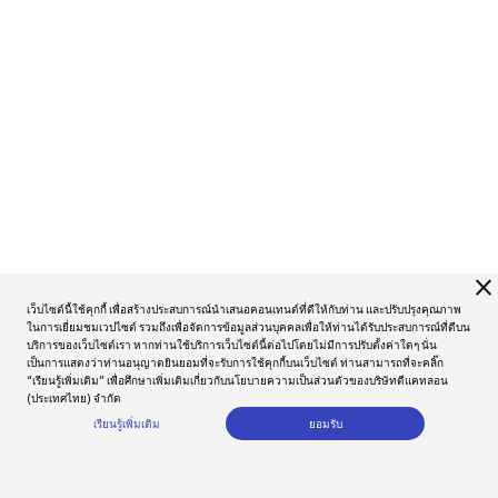
close
เว็บไซต์นี้ใช้คุกกี้ เพื่อสร้างประสบการณ์นำเสนอคอนเทนต์ที่ดีให้กับท่าน และปรับปรุงคุณภาพ
ในการเยี่ยมชมเวปไซต์ รวมถึงเพื่อจัดการข้อมูลส่วนบุคคลเพื่อให้ท่านได้รับประสบการณ์ที่ดีบน
บริการของเว็บไซต์เรา หากท่านใช้บริการเว็บไซต์นี้ต่อไปโดยไม่มีการปรับตั้งค่าใดๆ นั่น
เป็นการแสดงว่าท่านอนุญาตยินยอมที่จะรับการใช้คุกกี้บนเว็บไซต์ ท่านสามารถที่จะคลิ๊ก
“เรียนรู้เพิ่มเติม” เพื่อศึกษาเพิ่มเติมเกี่ยวกับนโยบายความเป็นส่วนตัวของบริษัทดีแคทลอน
(ประเทศไทย) จำกัด
เรียนรู้เพิ่มเติม
ยอมรับ