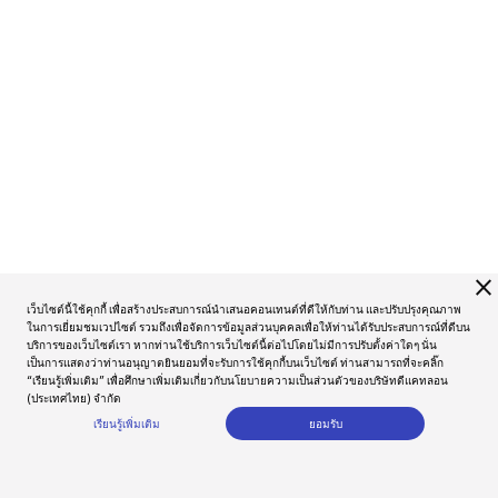
close
เว็บไซต์นี้ใช้คุกกี้ เพื่อสร้างประสบการณ์นำเสนอคอนเทนต์ที่ดีให้กับท่าน และปรับปรุงคุณภาพ
ในการเยี่ยมชมเวปไซต์ รวมถึงเพื่อจัดการข้อมูลส่วนบุคคลเพื่อให้ท่านได้รับประสบการณ์ที่ดีบน
บริการของเว็บไซต์เรา หากท่านใช้บริการเว็บไซต์นี้ต่อไปโดยไม่มีการปรับตั้งค่าใดๆ นั่น
เป็นการแสดงว่าท่านอนุญาตยินยอมที่จะรับการใช้คุกกี้บนเว็บไซต์ ท่านสามารถที่จะคลิ๊ก
“เรียนรู้เพิ่มเติม” เพื่อศึกษาเพิ่มเติมเกี่ยวกับนโยบายความเป็นส่วนตัวของบริษัทดีแคทลอน
(ประเทศไทย) จำกัด
เรียนรู้เพิ่มเติม
ยอมรับ