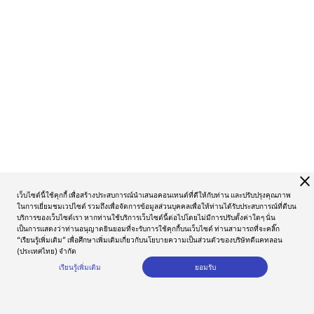
close
เว็บไซต์นี้ใช้คุกกี้ เพื่อสร้างประสบการณ์นำเสนอคอนเทนต์ที่ดีให้กับท่าน และปรับปรุงคุณภาพ
ในการเยี่ยมชมเวปไซต์ รวมถึงเพื่อจัดการข้อมูลส่วนบุคคลเพื่อให้ท่านได้รับประสบการณ์ที่ดีบน
บริการของเว็บไซต์เรา หากท่านใช้บริการเว็บไซต์นี้ต่อไปโดยไม่มีการปรับตั้งค่าใดๆ นั่น
เป็นการแสดงว่าท่านอนุญาตยินยอมที่จะรับการใช้คุกกี้บนเว็บไซต์ ท่านสามารถที่จะคลิ๊ก
“เรียนรู้เพิ่มเติม” เพื่อศึกษาเพิ่มเติมเกี่ยวกับนโยบายความเป็นส่วนตัวของบริษัทดีแคทลอน
(ประเทศไทย) จำกัด
เรียนรู้เพิ่มเติม
ยอมรับ