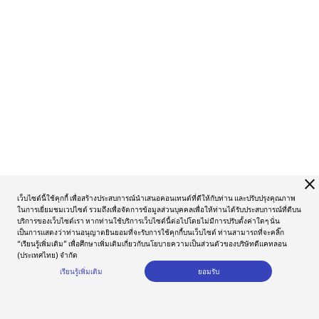
close
เว็บไซต์นี้ใช้คุกกี้ เพื่อสร้างประสบการณ์นำเสนอคอนเทนต์ที่ดีให้กับท่าน และปรับปรุงคุณภาพ
ในการเยี่ยมชมเวปไซต์ รวมถึงเพื่อจัดการข้อมูลส่วนบุคคลเพื่อให้ท่านได้รับประสบการณ์ที่ดีบน
บริการของเว็บไซต์เรา หากท่านใช้บริการเว็บไซต์นี้ต่อไปโดยไม่มีการปรับตั้งค่าใดๆ นั่น
เป็นการแสดงว่าท่านอนุญาตยินยอมที่จะรับการใช้คุกกี้บนเว็บไซต์ ท่านสามารถที่จะคลิ๊ก
“เรียนรู้เพิ่มเติม” เพื่อศึกษาเพิ่มเติมเกี่ยวกับนโยบายความเป็นส่วนตัวของบริษัทดีแคทลอน
(ประเทศไทย) จำกัด
เรียนรู้เพิ่มเติม
ยอมรับ