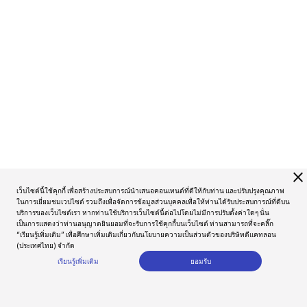
close
เว็บไซต์นี้ใช้คุกกี้ เพื่อสร้างประสบการณ์นำเสนอคอนเทนต์ที่ดีให้กับท่าน และปรับปรุงคุณภาพ
ในการเยี่ยมชมเวปไซต์ รวมถึงเพื่อจัดการข้อมูลส่วนบุคคลเพื่อให้ท่านได้รับประสบการณ์ที่ดีบน
บริการของเว็บไซต์เรา หากท่านใช้บริการเว็บไซต์นี้ต่อไปโดยไม่มีการปรับตั้งค่าใดๆ นั่น
เป็นการแสดงว่าท่านอนุญาตยินยอมที่จะรับการใช้คุกกี้บนเว็บไซต์ ท่านสามารถที่จะคลิ๊ก
“เรียนรู้เพิ่มเติม” เพื่อศึกษาเพิ่มเติมเกี่ยวกับนโยบายความเป็นส่วนตัวของบริษัทดีแคทลอน
(ประเทศไทย) จำกัด
เรียนรู้เพิ่มเติม
ยอมรับ