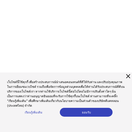
close
เว็บไซต์นี้ใช้คุกกี้ เพื่อสร้างประสบการณ์นำเสนอคอนเทนต์ที่ดีให้กับท่าน และปรับปรุงคุณภาพ
ในการเยี่ยมชมเวปไซต์ รวมถึงเพื่อจัดการข้อมูลส่วนบุคคลเพื่อให้ท่านได้รับประสบการณ์ที่ดีบน
บริการของเว็บไซต์เรา หากท่านใช้บริการเว็บไซต์นี้ต่อไปโดยไม่มีการปรับตั้งค่าใดๆ นั่น
เป็นการแสดงว่าท่านอนุญาตยินยอมที่จะรับการใช้คุกกี้บนเว็บไซต์ ท่านสามารถที่จะคลิ๊ก
“เรียนรู้เพิ่มเติม” เพื่อศึกษาเพิ่มเติมเกี่ยวกับนโยบายความเป็นส่วนตัวของบริษัทดีแคทลอน
(ประเทศไทย) จำกัด
เรียนรู้เพิ่มเติม
ยอมรับ