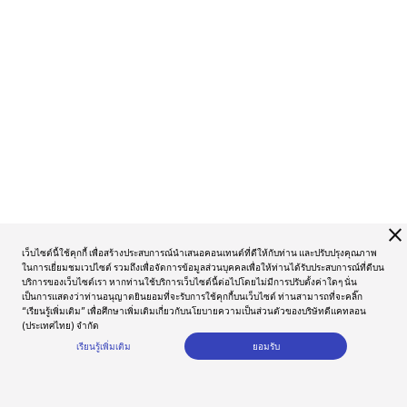
close
เว็บไซต์นี้ใช้คุกกี้ เพื่อสร้างประสบการณ์นำเสนอคอนเทนต์ที่ดีให้กับท่าน และปรับปรุงคุณภาพ
ในการเยี่ยมชมเวปไซต์ รวมถึงเพื่อจัดการข้อมูลส่วนบุคคลเพื่อให้ท่านได้รับประสบการณ์ที่ดีบน
บริการของเว็บไซต์เรา หากท่านใช้บริการเว็บไซต์นี้ต่อไปโดยไม่มีการปรับตั้งค่าใดๆ นั่น
เป็นการแสดงว่าท่านอนุญาตยินยอมที่จะรับการใช้คุกกี้บนเว็บไซต์ ท่านสามารถที่จะคลิ๊ก
“เรียนรู้เพิ่มเติม” เพื่อศึกษาเพิ่มเติมเกี่ยวกับนโยบายความเป็นส่วนตัวของบริษัทดีแคทลอน
(ประเทศไทย) จำกัด
เรียนรู้เพิ่มเติม
ยอมรับ