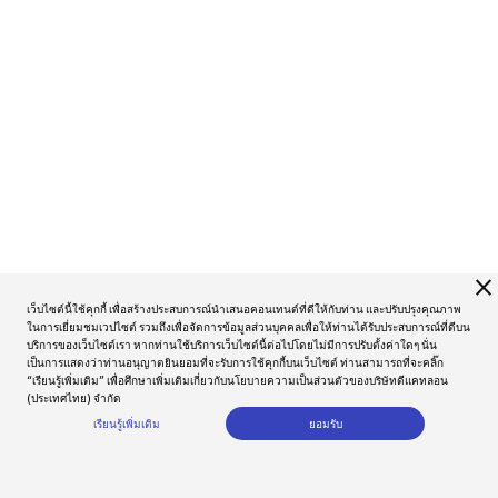
close
เว็บไซต์นี้ใช้คุกกี้ เพื่อสร้างประสบการณ์นำเสนอคอนเทนต์ที่ดีให้กับท่าน และปรับปรุงคุณภาพ
ในการเยี่ยมชมเวปไซต์ รวมถึงเพื่อจัดการข้อมูลส่วนบุคคลเพื่อให้ท่านได้รับประสบการณ์ที่ดีบน
บริการของเว็บไซต์เรา หากท่านใช้บริการเว็บไซต์นี้ต่อไปโดยไม่มีการปรับตั้งค่าใดๆ นั่น
เป็นการแสดงว่าท่านอนุญาตยินยอมที่จะรับการใช้คุกกี้บนเว็บไซต์ ท่านสามารถที่จะคลิ๊ก
“เรียนรู้เพิ่มเติม” เพื่อศึกษาเพิ่มเติมเกี่ยวกับนโยบายความเป็นส่วนตัวของบริษัทดีแคทลอน
(ประเทศไทย) จำกัด
เรียนรู้เพิ่มเติม
ยอมรับ