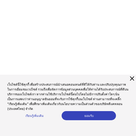
close
เว็บไซต์นี้ใช้คุกกี้ เพื่อสร้างประสบการณ์นำเสนอคอนเทนต์ที่ดีให้กับท่าน และปรับปรุงคุณภาพ
ในการเยี่ยมชมเวปไซต์ รวมถึงเพื่อจัดการข้อมูลส่วนบุคคลเพื่อให้ท่านได้รับประสบการณ์ที่ดีบน
บริการของเว็บไซต์เรา หากท่านใช้บริการเว็บไซต์นี้ต่อไปโดยไม่มีการปรับตั้งค่าใดๆ นั่น
เป็นการแสดงว่าท่านอนุญาตยินยอมที่จะรับการใช้คุกกี้บนเว็บไซต์ ท่านสามารถที่จะคลิ๊ก
“เรียนรู้เพิ่มเติม” เพื่อศึกษาเพิ่มเติมเกี่ยวกับนโยบายความเป็นส่วนตัวของบริษัทดีแคทลอน
(ประเทศไทย) จำกัด
เรียนรู้เพิ่มเติม
ยอมรับ