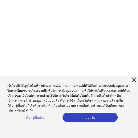
close
เว็บไซต์นี้ใช้คุกกี้ เพื่อสร้างประสบการณ์นำเสนอคอนเทนต์ที่ดีให้กับท่าน และปรับปรุงคุณภาพ
ในการเยี่ยมชมเวปไซต์ รวมถึงเพื่อจัดการข้อมูลส่วนบุคคลเพื่อให้ท่านได้รับประสบการณ์ที่ดีบน
บริการของเว็บไซต์เรา หากท่านใช้บริการเว็บไซต์นี้ต่อไปโดยไม่มีการปรับตั้งค่าใดๆ นั่น
เป็นการแสดงว่าท่านอนุญาตยินยอมที่จะรับการใช้คุกกี้บนเว็บไซต์ ท่านสามารถที่จะคลิ๊ก
“เรียนรู้เพิ่มเติม” เพื่อศึกษาเพิ่มเติมเกี่ยวกับนโยบายความเป็นส่วนตัวของบริษัทดีแคทลอน
(ประเทศไทย) จำกัด
เรียนรู้เพิ่มเติม
ยอมรับ