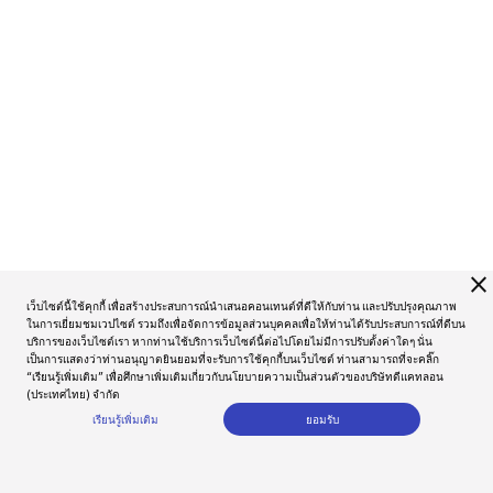
close
เว็บไซต์นี้ใช้คุกกี้ เพื่อสร้างประสบการณ์นำเสนอคอนเทนต์ที่ดีให้กับท่าน และปรับปรุงคุณภาพ
ในการเยี่ยมชมเวปไซต์ รวมถึงเพื่อจัดการข้อมูลส่วนบุคคลเพื่อให้ท่านได้รับประสบการณ์ที่ดีบน
บริการของเว็บไซต์เรา หากท่านใช้บริการเว็บไซต์นี้ต่อไปโดยไม่มีการปรับตั้งค่าใดๆ นั่น
เป็นการแสดงว่าท่านอนุญาตยินยอมที่จะรับการใช้คุกกี้บนเว็บไซต์ ท่านสามารถที่จะคลิ๊ก
“เรียนรู้เพิ่มเติม” เพื่อศึกษาเพิ่มเติมเกี่ยวกับนโยบายความเป็นส่วนตัวของบริษัทดีแคทลอน
(ประเทศไทย) จำกัด
เรียนรู้เพิ่มเติม
ยอมรับ