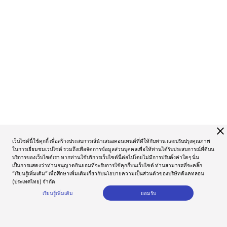
close
เว็บไซต์นี้ใช้คุกกี้ เพื่อสร้างประสบการณ์นำเสนอคอนเทนต์ที่ดีให้กับท่าน และปรับปรุงคุณภาพ
ในการเยี่ยมชมเวปไซต์ รวมถึงเพื่อจัดการข้อมูลส่วนบุคคลเพื่อให้ท่านได้รับประสบการณ์ที่ดีบน
บริการของเว็บไซต์เรา หากท่านใช้บริการเว็บไซต์นี้ต่อไปโดยไม่มีการปรับตั้งค่าใดๆ นั่น
เป็นการแสดงว่าท่านอนุญาตยินยอมที่จะรับการใช้คุกกี้บนเว็บไซต์ ท่านสามารถที่จะคลิ๊ก
“เรียนรู้เพิ่มเติม” เพื่อศึกษาเพิ่มเติมเกี่ยวกับนโยบายความเป็นส่วนตัวของบริษัทดีแคทลอน
(ประเทศไทย) จำกัด
เรียนรู้เพิ่มเติม
ยอมรับ