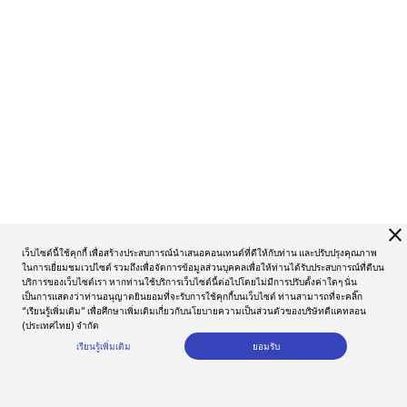
close
เว็บไซต์นี้ใช้คุกกี้ เพื่อสร้างประสบการณ์นำเสนอคอนเทนต์ที่ดีให้กับท่าน และปรับปรุงคุณภาพ
ในการเยี่ยมชมเวปไซต์ รวมถึงเพื่อจัดการข้อมูลส่วนบุคคลเพื่อให้ท่านได้รับประสบการณ์ที่ดีบน
บริการของเว็บไซต์เรา หากท่านใช้บริการเว็บไซต์นี้ต่อไปโดยไม่มีการปรับตั้งค่าใดๆ นั่น
เป็นการแสดงว่าท่านอนุญาตยินยอมที่จะรับการใช้คุกกี้บนเว็บไซต์ ท่านสามารถที่จะคลิ๊ก
“เรียนรู้เพิ่มเติม” เพื่อศึกษาเพิ่มเติมเกี่ยวกับนโยบายความเป็นส่วนตัวของบริษัทดีแคทลอน
(ประเทศไทย) จำกัด
เรียนรู้เพิ่มเติม
ยอมรับ