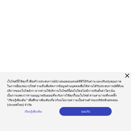
close
เว็บไซต์นี้ใช้คุกกี้ เพื่อสร้างประสบการณ์นำเสนอคอนเทนต์ที่ดีให้กับท่าน และปรับปรุงคุณภาพ
ในการเยี่ยมชมเวปไซต์ รวมถึงเพื่อจัดการข้อมูลส่วนบุคคลเพื่อให้ท่านได้รับประสบการณ์ที่ดีบน
บริการของเว็บไซต์เรา หากท่านใช้บริการเว็บไซต์นี้ต่อไปโดยไม่มีการปรับตั้งค่าใดๆ นั่น
เป็นการแสดงว่าท่านอนุญาตยินยอมที่จะรับการใช้คุกกี้บนเว็บไซต์ ท่านสามารถที่จะคลิ๊ก
“เรียนรู้เพิ่มเติม” เพื่อศึกษาเพิ่มเติมเกี่ยวกับนโยบายความเป็นส่วนตัวของบริษัทดีแคทลอน
(ประเทศไทย) จำกัด
เรียนรู้เพิ่มเติม
ยอมรับ