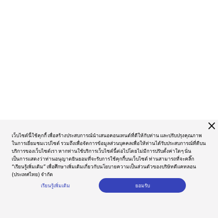
close
เว็บไซต์นี้ใช้คุกกี้ เพื่อสร้างประสบการณ์นำเสนอคอนเทนต์ที่ดีให้กับท่าน และปรับปรุงคุณภาพ
ในการเยี่ยมชมเวปไซต์ รวมถึงเพื่อจัดการข้อมูลส่วนบุคคลเพื่อให้ท่านได้รับประสบการณ์ที่ดีบน
บริการของเว็บไซต์เรา หากท่านใช้บริการเว็บไซต์นี้ต่อไปโดยไม่มีการปรับตั้งค่าใดๆ นั่น
เป็นการแสดงว่าท่านอนุญาตยินยอมที่จะรับการใช้คุกกี้บนเว็บไซต์ ท่านสามารถที่จะคลิ๊ก
“เรียนรู้เพิ่มเติม” เพื่อศึกษาเพิ่มเติมเกี่ยวกับนโยบายความเป็นส่วนตัวของบริษัทดีแคทลอน
(ประเทศไทย) จำกัด
เรียนรู้เพิ่มเติม
ยอมรับ