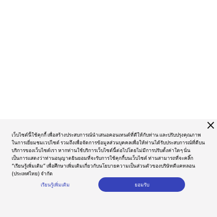
close
เว็บไซต์นี้ใช้คุกกี้ เพื่อสร้างประสบการณ์นำเสนอคอนเทนต์ที่ดีให้กับท่าน และปรับปรุงคุณภาพ
ในการเยี่ยมชมเวปไซต์ รวมถึงเพื่อจัดการข้อมูลส่วนบุคคลเพื่อให้ท่านได้รับประสบการณ์ที่ดีบน
บริการของเว็บไซต์เรา หากท่านใช้บริการเว็บไซต์นี้ต่อไปโดยไม่มีการปรับตั้งค่าใดๆ นั่น
เป็นการแสดงว่าท่านอนุญาตยินยอมที่จะรับการใช้คุกกี้บนเว็บไซต์ ท่านสามารถที่จะคลิ๊ก
“เรียนรู้เพิ่มเติม” เพื่อศึกษาเพิ่มเติมเกี่ยวกับนโยบายความเป็นส่วนตัวของบริษัทดีแคทลอน
(ประเทศไทย) จำกัด
เรียนรู้เพิ่มเติม
ยอมรับ