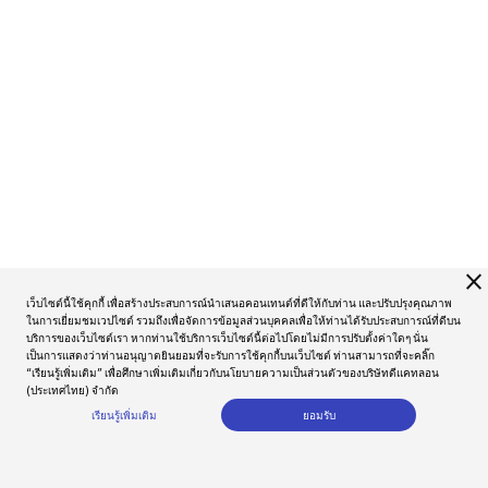
close
เว็บไซต์นี้ใช้คุกกี้ เพื่อสร้างประสบการณ์นำเสนอคอนเทนต์ที่ดีให้กับท่าน และปรับปรุงคุณภาพ
ในการเยี่ยมชมเวปไซต์ รวมถึงเพื่อจัดการข้อมูลส่วนบุคคลเพื่อให้ท่านได้รับประสบการณ์ที่ดีบน
บริการของเว็บไซต์เรา หากท่านใช้บริการเว็บไซต์นี้ต่อไปโดยไม่มีการปรับตั้งค่าใดๆ นั่น
เป็นการแสดงว่าท่านอนุญาตยินยอมที่จะรับการใช้คุกกี้บนเว็บไซต์ ท่านสามารถที่จะคลิ๊ก
“เรียนรู้เพิ่มเติม” เพื่อศึกษาเพิ่มเติมเกี่ยวกับนโยบายความเป็นส่วนตัวของบริษัทดีแคทลอน
(ประเทศไทย) จำกัด
เรียนรู้เพิ่มเติม
ยอมรับ