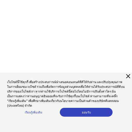
close
เว็บไซต์นี้ใช้คุกกี้ เพื่อสร้างประสบการณ์นำเสนอคอนเทนต์ที่ดีให้กับท่าน และปรับปรุงคุณภาพ
ในการเยี่ยมชมเวปไซต์ รวมถึงเพื่อจัดการข้อมูลส่วนบุคคลเพื่อให้ท่านได้รับประสบการณ์ที่ดีบน
บริการของเว็บไซต์เรา หากท่านใช้บริการเว็บไซต์นี้ต่อไปโดยไม่มีการปรับตั้งค่าใดๆ นั่น
เป็นการแสดงว่าท่านอนุญาตยินยอมที่จะรับการใช้คุกกี้บนเว็บไซต์ ท่านสามารถที่จะคลิ๊ก
“เรียนรู้เพิ่มเติม” เพื่อศึกษาเพิ่มเติมเกี่ยวกับนโยบายความเป็นส่วนตัวของบริษัทดีแคทลอน
(ประเทศไทย) จำกัด
เรียนรู้เพิ่มเติม
ยอมรับ